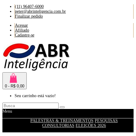
(11) 96407-6000
peter@abrinteligencia.com.br
Finalizar pedido
Acessar
Afiliado
Cadastre-se
0 - R$ 0,00
Seu carrinho está vazio!
Menu
PALESTRAS & TREINAMENTOS
PESQUISAS
CONSULTORIAS
ELEIÇÕES 2026